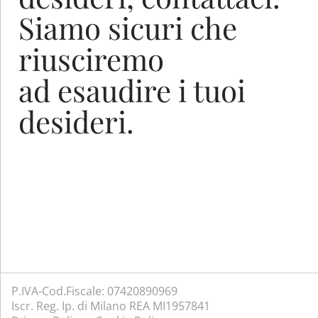
Siamo sicuri che
riusciremo
ad esaudire i tuoi
desideri.
P.IVA-Cod.Fiscale: 07420890969
Iscr. Reg. Ip. di Milano REA MI1957841