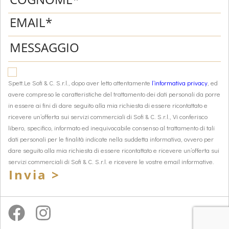
Spett.Le Sofi & C. S.r.l., dopo aver letto attentamente
l’informativa privacy
, ed
avere compreso le caratteristiche del trattamento dei dati personali da porre
in essere ai fini di dare seguito alla mia richiesta di essere ricontattato e
ricevere un’offerta sui servizi commerciali di Sofi & C. S.r.l., Vi conferisco
libero, specifico, informato ed inequivocabile consenso al trattamento di tali
dati personali per le finalità indicate nella suddetta informativa, ovvero per
dare seguito alla mia richiesta di essere ricontattato e ricevere un’offerta sui
servizi commerciali di Sofi & C. S.r.l. e ricevere le vostre email informative.
Invia >