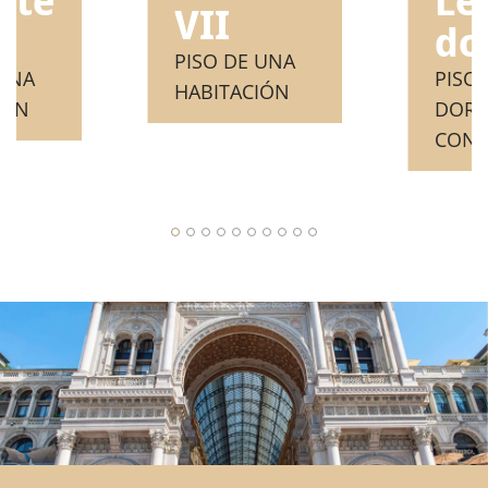
Le
uite
VII
do
PISO DE UNA
PISO
 UNA
HABITACIÓN
DORM
IÓN
CON 