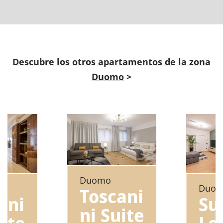
Descubre los otros apartamentos de la zona
Duomo
>
Duomo
Duo
Toscani
Su
ani
ni Suite