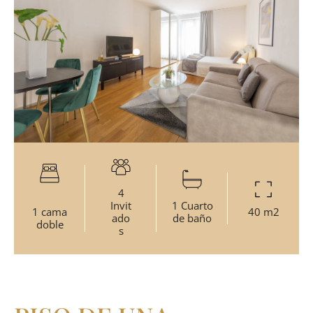
4
Invit
1 Cuarto
1 cama
40 m2
ado
de baño
doble
s