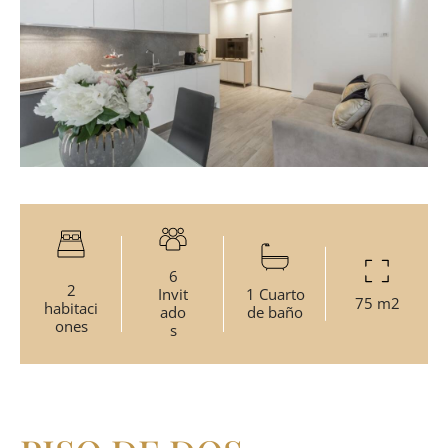
6
2
Invit
1 Cuarto
75 m2
habitaci
ado
de baño
ones
s