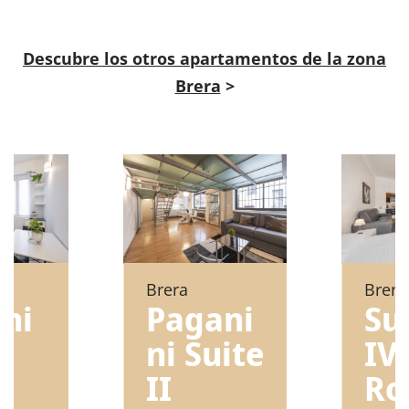
Descubre los otros apartamentos de la zona
Brera
>
Brera
Brera
ni
Pagani
Su
e
ni Suite
IV
II
Ro