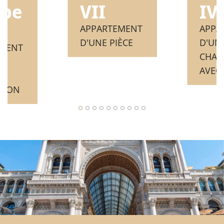
IV
ube
VII
APPA
APPARTEMENT
D'UN
D'UNE PIÈCE
EMENT
CHAM
AVEC
E
LCON