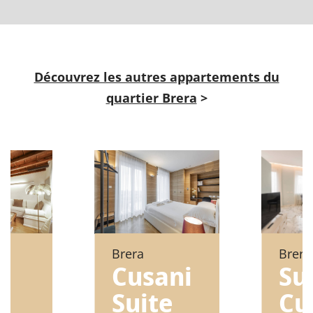
Découvrez les autres appartements du
quartier Brera
>
Brera
Brera
Su
e
Cusani
Cu
Suite