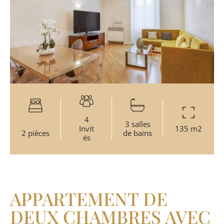
4
3 salles
Invit
135 m2
2 pièces
de bains
és
APPARTEMENT DE
DEUX CHAMBRES AVEC