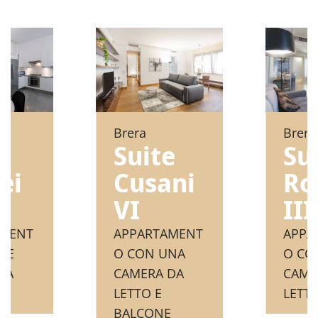
Brera
Brera
Suite
e
Su
Cusani
ei
Ro
VI
III
APPARTAMENT
AMENT
APPA
O CON UNA
UE
O CO
CAMERA DA
DA
CAME
LETTO E
LETT
BALCONE