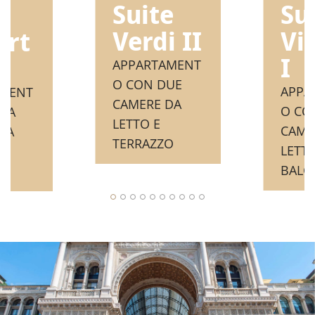
Su
Suite
e
Vi
Verdi II
art
I
APPARTAMENT
O CON DUE
APPA
AMENT
CAMERE DA
O CO
NA
LETTO E
CAME
DA
TERRAZZO
LETTO
BALC
E