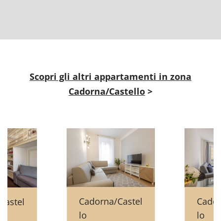
Scopri gli altri appartamenti in zona
Cadorna/Castello
>
Cador
Cadorna/Castel
Castel
lo
lo