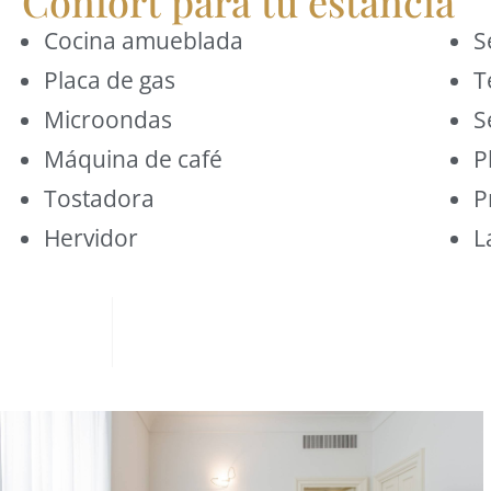
Confort para tu estancia
Cocina amueblada
S
Placa de gas
T
Microondas
S
Máquina de café
P
Tostadora
P
Hervidor
L