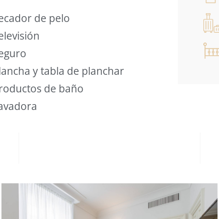
ecador de pelo
elevisión
eguro
lancha y tabla de planchar
roductos de baño
avadora