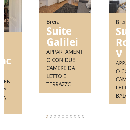
Brera
Brera
Suite
Su
Galilei
Ro
e
V
APPARTAMENT
ac
O CON DUE
APPA
CAMERE DA
O CO
LETTO E
CAME
AMENT
TERRAZZO
LETTO
NA
BALC
DA