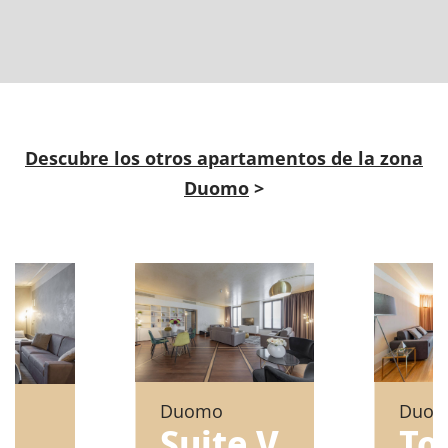
Descubre los otros apartamentos de la zona
Duomo
>
Duo
Duomo
To
Suite V
e