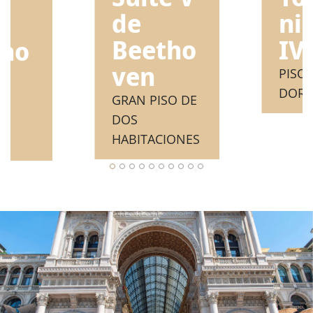
ni 
de
e
IV
Beetho
tho
ven
PISO
DORM
GRAN PISO DE
DOS
HABITACIONES