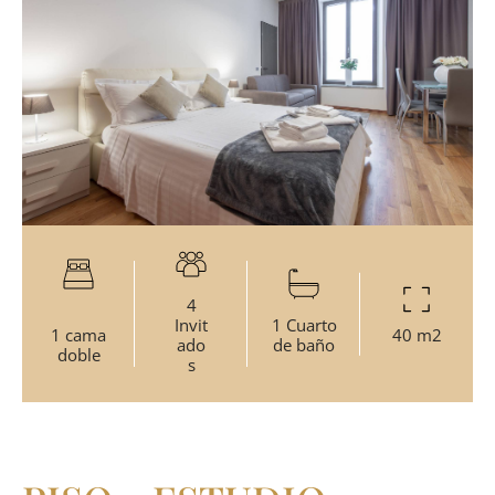
4
Invit
1 Cuarto
1 cama
40 m2
ado
de baño
doble
s