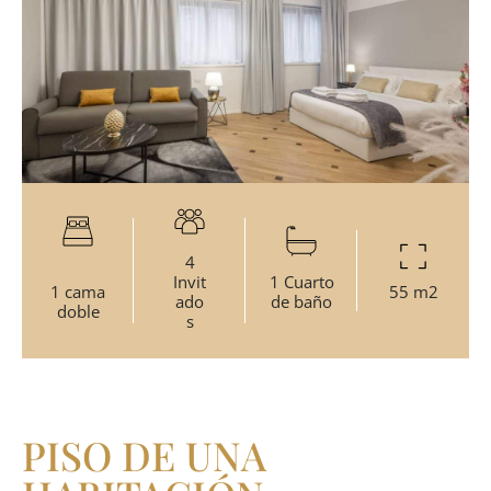
4
Invit
1 Cuarto
1 cama
55 m2
ado
de baño
doble
s
PISO DE UNA