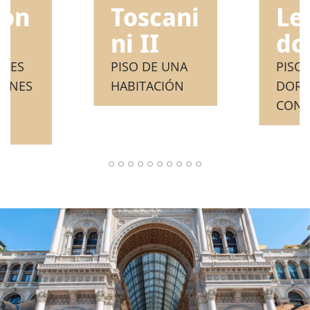
zon
Le
Toscani
do
ni II
TRES
PISO
PISO DE UNA
IONES
DORM
HABITACIÓN
S
CON 