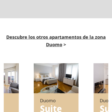
Descubre los otros apartamentos de la zona
Duomo
>
Duo
Duomo
e
Su
Suite