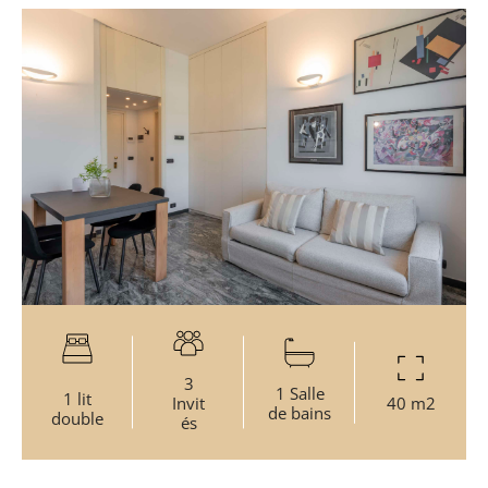
3
1 Salle
1 lit
Invit
40 m2
de bains
double
és