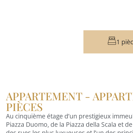
‹
›
1 piè
APPARTEMENT - APPAR
PIÈCES
Au cinquième étage d’un prestigieux immeub
Piazza Duomo, de la Piazza della Scala et d
des rues les plus luxueuses et l’un des pri