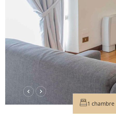
‹
›
1 chambre