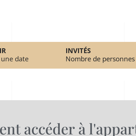
IR
INVITÉS
 une date
Nombre de personnes
t accéder à l'appa