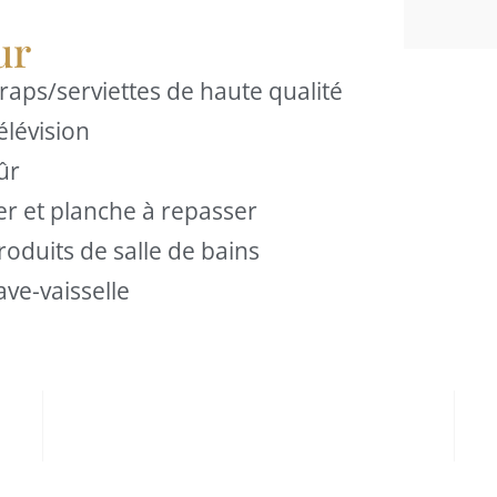
ur
raps/serviettes de haute qualité
élévision
ûr
er et planche à repasser
roduits de salle de bains
ave-vaisselle