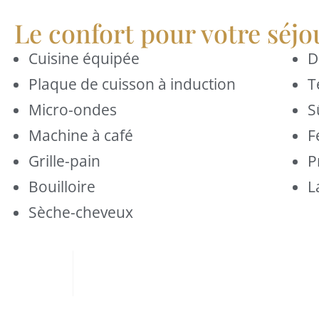
Le confort pour votre séjo
Cuisine équipée
D
Plaque de cuisson à induction
T
Micro-ondes
S
Machine à café
F
Grille-pain
P
Bouilloire
L
Sèche-cheveux