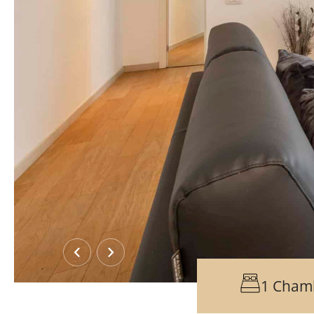
‹
›
1 Cham