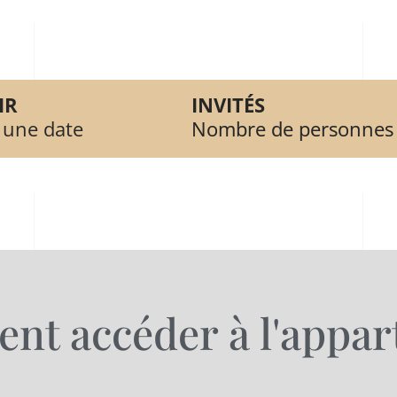
IR
INVITÉS
 une date
Nombre de personnes
t accéder à l'appa