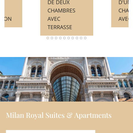
DE DEUX
D'UN
E
CHAMBRES
CHAM
LCON
AVEC
AVEC
TERRASSE
Milan Royal Suites & Apartments