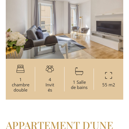
1
4
1 Salle
chambre
Invit
55 m2
de bains
double
és
APPARTEMENT D'UNE