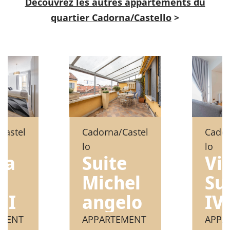
Découvrez les autres appartements du
quartier Cadorna/Castello
>
Castel
Cadorna/Castel
Cador
lo
lo
ca
Suite
Vi
Michel
Su
 I
angelo
IV
EMENT
APPARTEMENT
APPA