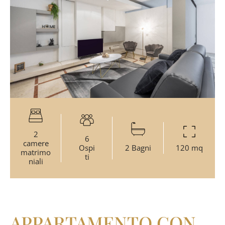
2
6
camere
Ospi
2 Bagni
120 mq
matrimo
ti
niali
APPARTAMENTO CON