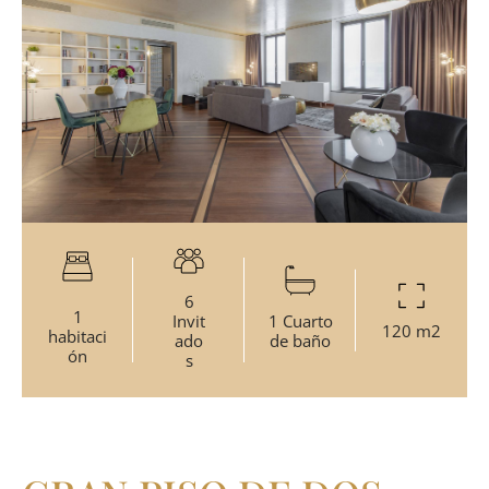
6
1
Invit
1 Cuarto
120 m2
habitaci
ado
de baño
ón
s