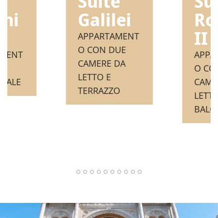
Suite
e
Su
Galilei
ni
Ro
I
II
APPARTAMENT
O CON DUE
AMENT
APPA
CAMERE DA
O CO
LETTO E
CALE
CAME
TERRAZZO
LETTO
BALC