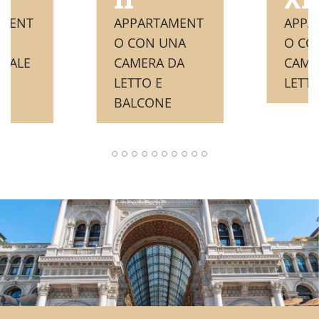
APPA
AMENT
APPARTAMENT
O CO
O CON UNA
CAME
CALE
CAMERA DA
LETT
LETTO E
O
BALCONE