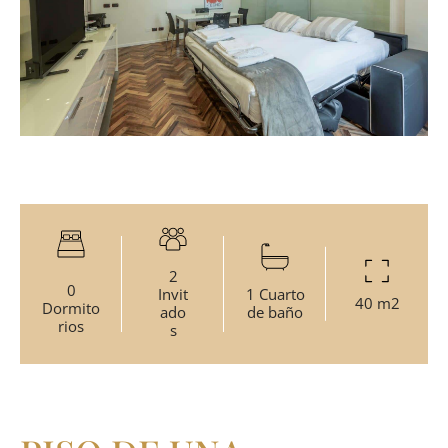
2
0
Invit
1 Cuarto
40 m2
Dormito
ado
de baño
rios
s