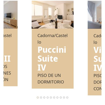
Castel
Cadorna/Castel
Cador
lo
lo
i
Puccini
Vi
 II
Suite
Su
IV
IV
 DOS
IONES
PISO DE UN
PISO
LCÓN
DORMITORIO
DORM
CON 