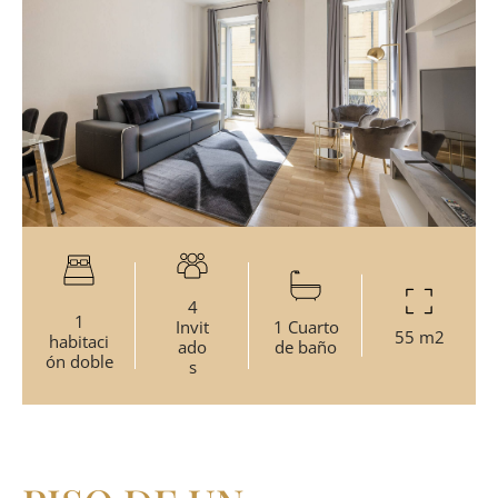
4
1
Invit
1 Cuarto
55 m2
habitaci
ado
de baño
ón doble
s