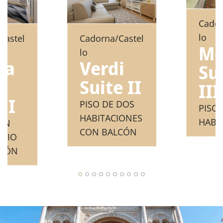
Cador
lo
Castel
Cadorna/Castel
Mo
lo
ca
Verdi
Su
Suite II
III
 I
PISO DE DOS
PISO
HABITACIONES
HABI
 UN
CON BALCÓN
ORIO
LCÓN