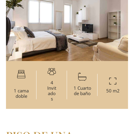
4
Invit
1 Cuarto
1 cama
50 m2
ado
de baño
doble
s