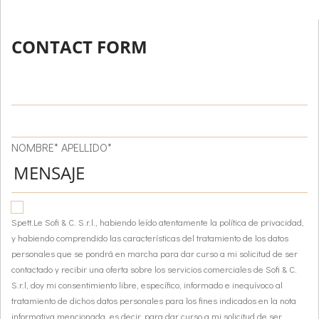
CONTACT FORM
NOMBRE* APELLIDO*
Spett.Le Sofi & C. S.r.l., habiendo leído atentamente la política de privacidad,
y habiendo comprendido las características del tratamiento de los datos
personales que se pondrá en marcha para dar curso a mi solicitud de ser
contactado y recibir una oferta sobre los servicios comerciales de Sofi & C.
S.r.l, doy mi consentimiento libre, específico, informado e inequívoco al
tratamiento de dichos datos personales para los fines indicados en la nota
informativa mencionada, es decir, para dar curso a mi solicitud de ser