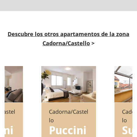
Descubre los otros apartamentos de la zona
Cadorna/Castello
>
Castel
Cador
Cadorna/Castel
lo
lo
ini
Su
Puccini