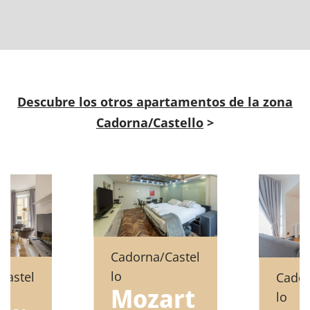
Descubre los otros apartamentos de la zona
Cadorna/Castello
>
Cadorna/Castel
lo
Castel
Cador
Mozart
lo