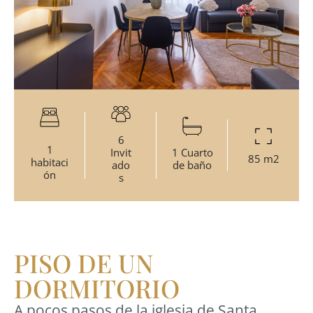
6
1
Invit
1 Cuarto
85 m2
habitaci
ado
de baño
ón
s
PISO DE UN
DORMITORIO
A pocos pasos de la iglesia de Santa