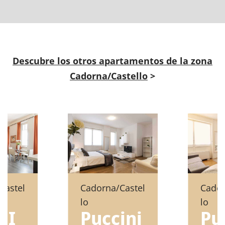
Descubre los otros apartamentos de la zona
Cadorna/Castello
>
Castel
Cadorna/Castel
Cador
lo
lo
 I
Puccini
Pu