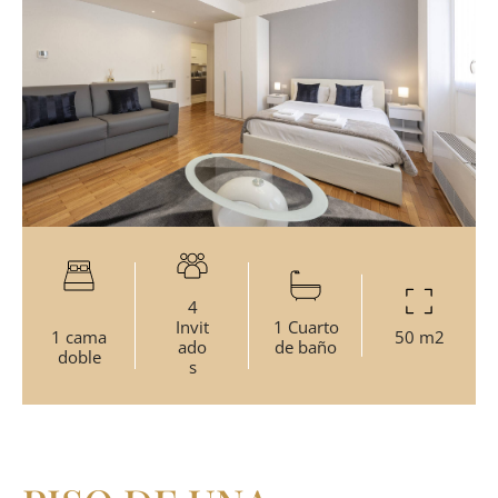
4
Invit
1 Cuarto
1 cama
50 m2
ado
de baño
doble
s