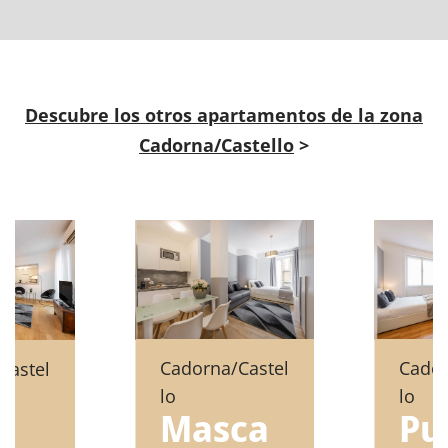
Descubre los otros apartamentos de la zona
Cadorna/Castello
>
Cadorna/Castel
Cador
Castel
lo
lo
Masca
Pu
e