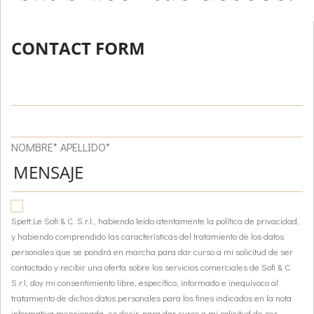
CONTACT FORM
NOMBRE* APELLIDO*
Spett.Le Sofi & C. S.r.l., habiendo leído atentamente la política de privacidad,
y habiendo comprendido las características del tratamiento de los datos
personales que se pondrá en marcha para dar curso a mi solicitud de ser
contactado y recibir una oferta sobre los servicios comerciales de Sofi & C.
S.r.l, doy mi consentimiento libre, específico, informado e inequívoco al
tratamiento de dichos datos personales para los fines indicados en la nota
informativa mencionada, es decir, para dar curso a mi solicitud de ser